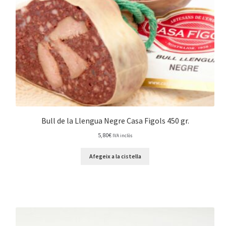
Bull de la Llengua Negre Casa Figols 450 gr.
5,80
€
IVA inclòs
Afegeix a la cistella