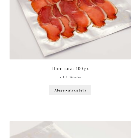
Llom curat 100 gr.
2,15
€
IVA inclòs
Afegeix a la cistella