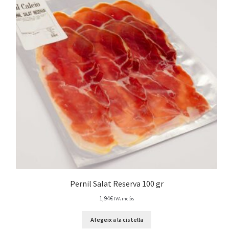
Pernil Salat Reserva 100 gr
1,94
€
IVA inclòs
Afegeix a la cistella