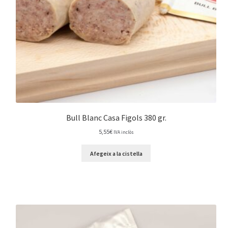
Bull Blanc Casa Figols 380 gr.
5,55
€
IVA inclòs
Afegeix a la cistella