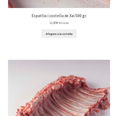
Espatlla i costella de Xai 500 gr.
11,85
€
IVA inclòs
Afegeix a la cistella