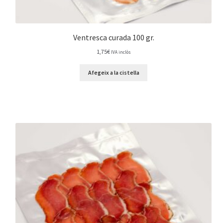
Ventresca curada 100 gr.
1,75
€
IVA inclòs
Afegeix a la cistella