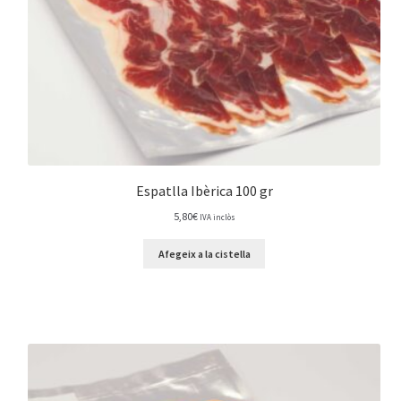
Espatlla Ibèrica 100 gr
5,80
€
IVA inclòs
Afegeix a la cistella