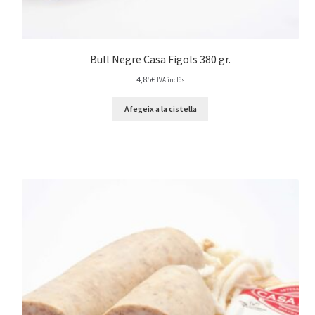
Bull Negre Casa Figols 380 gr.
4,85
€
IVA inclòs
Afegeix a la cistella