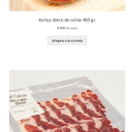
Xoriço ibèric de collar 450 gr.
8,80
€
IVA inclòs
Afegeix a la cistella