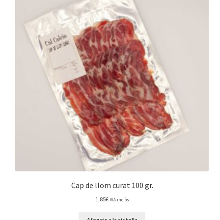
Cap de llom curat 100 gr.
1,85
€
IVA inclòs
Afegeix a la cistella