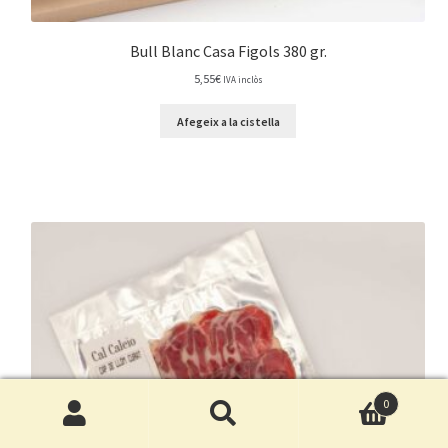
Bull Blanc Casa Figols 380 gr.
5,55
€
IVA inclòs
Afegeix a la cistella
0
Cerca
Cerca