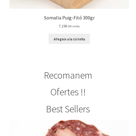
Somalla Puig-Fitó 300gr
7,15
€
IVA inclòs
Afegeix a la cistella
Recomanem
Ofertes !!
Best Sellers