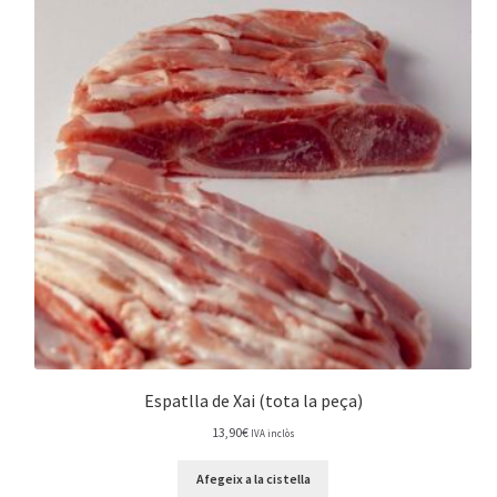
Espatlla de Xai (tota la peça)
13,90
€
IVA inclòs
Afegeix a la cistella