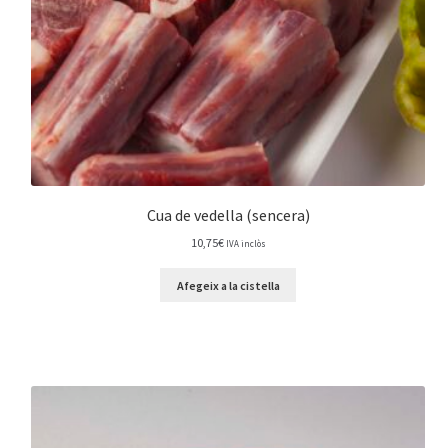
Cua de vedella (sencera)
10,75
€
IVA inclòs
Afegeix a la cistella