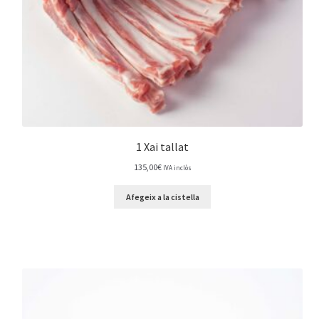
1 Xai tallat
135,00
€
IVA inclòs
Afegeix a la cistella