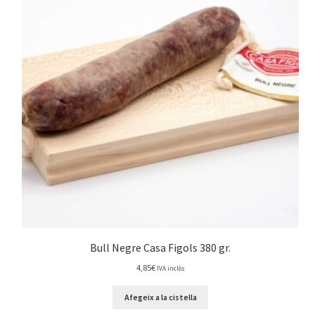
Bull Negre Casa Figols 380 gr.
4,85
€
IVA inclòs
Afegeix a la cistella