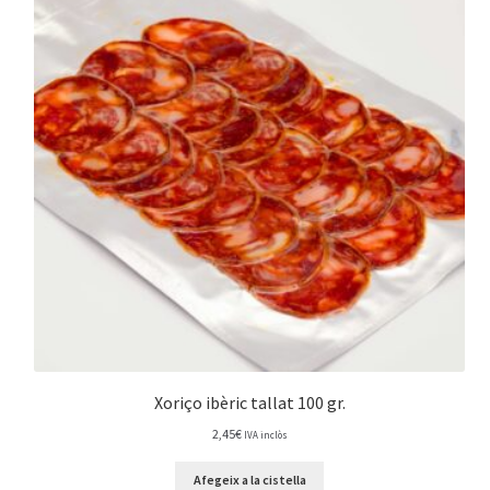
Xoriço ibèric tallat 100 gr.
2,45
€
IVA inclòs
Afegeix a la cistella