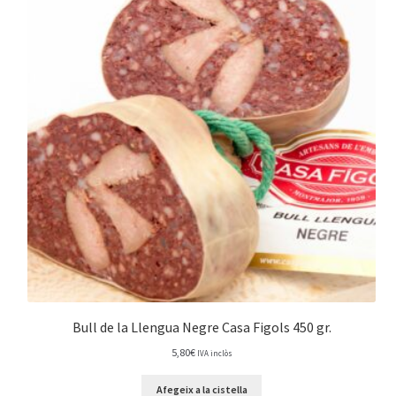
Bull de la Llengua Negre Casa Figols 450 gr.
5,80
€
IVA inclòs
Afegeix a la cistella